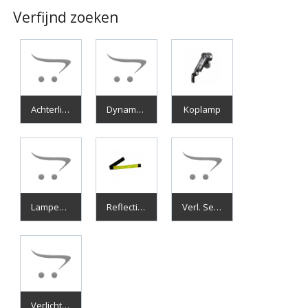
Verfijnd zoeken
Achterlicht
Dynamo's
Koplamp
Lampen (los)
Reflectiematerialen/-Kleding
Verl. Sets Compleet
Verlichting Accessoires En Onderdelen