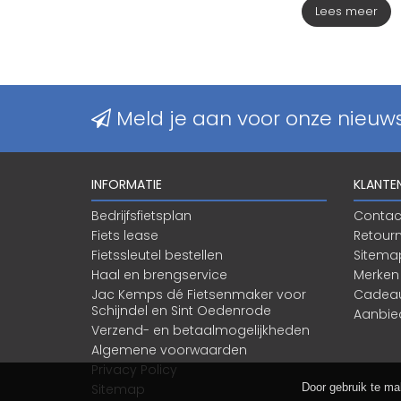
Lees meer
Meld je aan voor onze nieuws
INFORMATIE
KLANTE
Bedrijfsfietsplan
Contac
Fiets lease
Retour
Fietssleutel bestellen
Sitema
Haal en brengservice
Merken
Jac Kemps dé Fietsenmaker voor
Cadea
Schijndel en Sint Oedenrode
Aanbie
Verzend- en betaalmogelijkheden
Algemene voorwaarden
Privacy Policy
Door gebruik te ma
Sitemap