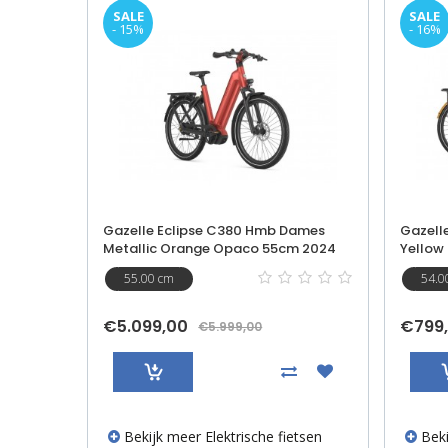
- 16%
- 11%
ames
Gazelle Heavydutynl Heren Turmeric
Raleig
m 2024
Yellow (glans) 54cm 2024
2026
54.00 cm
58.0
€799,00
€2.39
€949,00
etsen
Bekijk meer Stadsfietsen
Beki