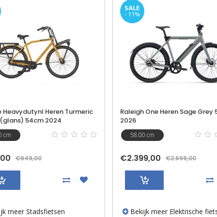
- 14%
h One Heren Sage Grey 58cm
Cortina E-common Family Gri
2025
0 cm
50.00 cm
9,00
€2.999,00
€2.699,00
€3.499,00
jk meer Elektrische fietsen
Bekijk meer Elektrische fiet